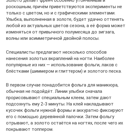
Золото делает френч особенно утончённым и
роскошным, причём приветствуются эксперименты не
только с цветом, но и с графическими элементами.
Улыбка, выполненная в золоте, будет удачно оттенять
любой из актуальных цветов сезона, а её форма может
изменяться от привычного полумесяца до зигзага,
волны или асимметричной двойной полосы.
Специалисты предлагают несколько способов
нанесения золотых вкраплений на ногти. Наиболее
популярные из них — использование фольги, лаков с
блёстками (шиммером и глиттером) и золотого песка.
В первом случае понадобится фольга для маникюра,
обычная не подойдёт. Линии улыбки сначала
прорисовывают специальным клеем, затем дают
подсохнуть ему 2-3 минуты. На клей накладывают
кусочек фольги нужной формы и аккуратно фиксируют
его с помощью деревянной палочки. Затем фольгу
отрывают, а золото остаётся на ногтях, после чего их
покрывают топпером.