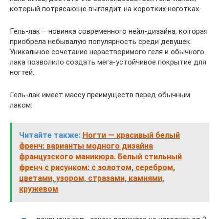
который потрясающе выглядит на коротких ноготках.
Гель-лак – новинка современного нейл-дизайна, которая
приобрела небывалую популярность среди девушек.
Уникальное сочетание нерастворимого геля и обычного
лака позволило создать мега-устойчивое покрытие для
ногтей.
Гель-лак имеет массу преимуществ перед обычным
лаком:
Читайте также:
Ногти — красивый белый
френч: варианты модного дизайна
французского маникюра. Белый стильный
френч с рисунком: с золотом, серебром,
цветами, узором, стразами, камнями,
кружевом