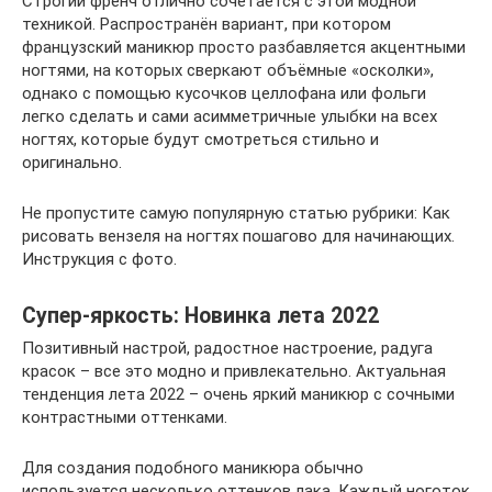
Строгий френч отлично сочетается с этой модной
техникой. Распространён вариант, при котором
французский маникюр просто разбавляется акцентными
ногтями, на которых сверкают объёмные «осколки»,
однако с помощью кусочков целлофана или фольги
легко сделать и сами асимметричные улыбки на всех
ногтях, которые будут смотреться стильно и
оригинально.
Не пропустите самую популярную статью рубрики: Как
рисовать вензеля на ногтях пошагово для начинающих.
Инструкция с фото.
Супер-яркость: Новинка лета 2022
Позитивный настрой, радостное настроение, радуга
красок – все это модно и привлекательно. Актуальная
тенденция лета 2022 – очень яркий маникюр с сочными
контрастными оттенками.
Для создания подобного маникюра обычно
используется несколько оттенков лака. Каждый ноготок