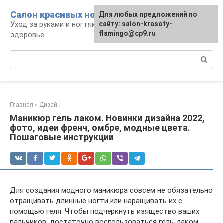
Перейти
Салон красивых ноготков
Для любых предложений по
к
Уход за руками и ногтями, красота и
сайту: salon-krasoty-
контенту
flamingo@cp9.ru
здоровье
Поиск:
Главная
»
Дизайн
Маникюр гель лаком. Новинки дизайна 2022,
фото, идеи френч, омбре, модные цвета.
Пошаговые инструкции
Для создания модного маникюра совсем не обязательно
отращивать длинные ногти или наращивать их с
помощью геля. Чтобы подчеркнуть изящество ваших
пальчиков, достаточно воспользоваться гель-лаком,