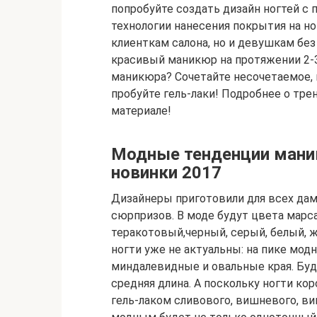
попробуйте создать дизайн ногтей с 
технологии нанесения покрытия на но
клиенткам салона, но и девушкам б
красивый маникюр на протяжении 2-3
маникюра? Сочетайте несочетаемое, в
пробуйте гель-лаки! Подробнее о тре
материале!
Модные тенденции маник
новинки 2017
Дизайнеры приготовили для всех да
сюрпризов. В моде будут цвета марса
теракотовый,черный, серый, белый, ж
ногти уже не актуальны: на пике мо
миндалевидные и овальные края. Буду
средняя длина. А поскольку ногти к
гель-лаком сливового, вишневого, ви