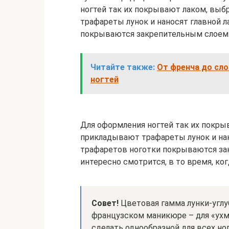
ногтей так их покрывают лаком, выб
трафареты лунок и наносят главной л
покрываются закрепительным слоем
Читайте также:
От френча до сло
ногтей
Для оформления ногтей так их покры
прикладывают трафареты лунок и нан
трафаретов ноготки покрываются з
интересно смотрится, в то время, ко
Совет!
Цветовая гамма лунки-углу
французском маникюре – для «ухм
сделать однообразной для всех но