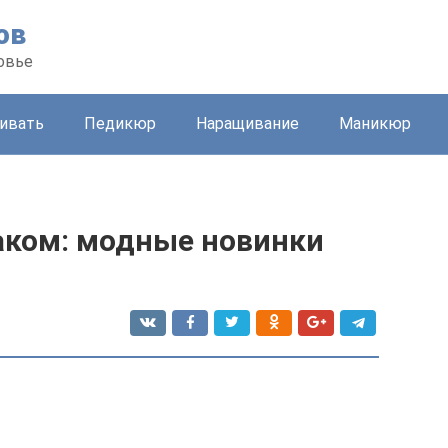
ов
ровье
живать
Педикюр
Наращивание
Маникюр
лаком: модные новинки