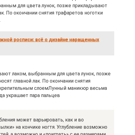
ранным для цвета лунок, позже прикладывают
ак. По окончании снятия трафаретов ноготки
.
жной росписи: всё о дизайне наращенных
вают лаком, выбранным для цвета лунок, позже
осят главной лак. По окончании снятия
акрепительным слоемЛунный маникюр весьма
гда украшает пара пальцев
бления может варьировать, как и во
ылки» на кончике ногтя. Углубление возможно
гтей, а возможно и «поиграть» с ее размерами