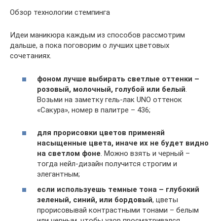
Обзор технологии стемпинга
Идеи маникюра каждым из способов рассмотрим
дальше, а пока поговорим о лучших цветовых
сочетаниях.
фоном лучше выбирать светлые оттенки –
розовый, молочный, голубой или белый
.
Возьми на заметку гель-лак UNO оттенок
«Сакура», номер в палитре – 436;
для прорисовки цветов применяй
насыщенные цвета, иначе их не будет видно
на светлом фоне
. Можно взять и черный –
тогда нейл-дизайн получится строгим и
элегантным;
если используешь темные тона – глубокий
зеленый, синий, или бордовый
, цветы
прорисовывай контрастными тонами – белым
или черным, чтобы узор просматривался.