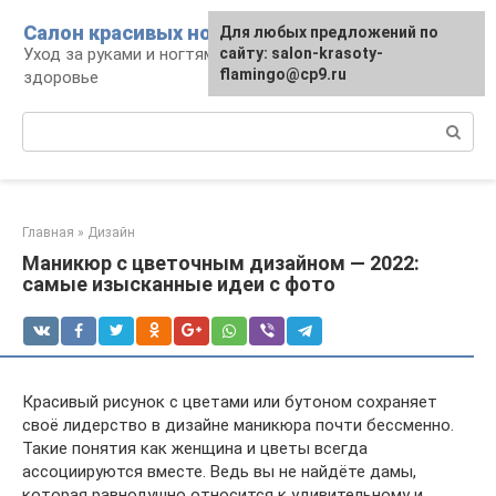
Перейти
Салон красивых ноготков
Для любых предложений по
к
Уход за руками и ногтями, красота и
сайту: salon-krasoty-
контенту
flamingo@cp9.ru
здоровье
Поиск:
Главная
»
Дизайн
Маникюр с цветочным дизайном — 2022:
самые изысканные идеи с фото
Красивый рисунок с цветами или бутоном сохраняет
своё лидерство в дизайне маникюра почти бессменно.
Такие понятия как женщина и цветы всегда
ассоциируются вместе. Ведь вы не найдёте дамы,
которая равнодушно относится к удивительному и