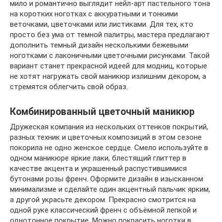
мило и романтично выглядит нейл-арт пастельного тона
на коротких ноготках с аккуратными и тонкими
веточками, цветочками или листиками. Для тех, кто
просто без ума от темной палитры, мастера предлагают
дополнить темный дизайн несколькими бежевыми
ноготками с лаконичными цветочными рисунками. Такой
вариант станет прекрасной идеей для модниц, которые
не хотят нагружать свой маникюр излишним декором, а
стремятся облегчить свой образ.
Комбинированный цветочный маникюр
Дружеская компания из нескольких оттенков покрытий,
разных техник и цветочных композиций в этом сезоне
покорила не одно женское сердце. Смело используйте в
одном маникюре яркие лаки, блестящий глиттер в
качестве акцента и украшенный распустившимися
бутонами розы френч. Оформите дизайн в изысканном
минимализме и сделайте один акцентный пальчик ярким,
а другой украсьте декором. Прекрасно смотрится на
одной руке классический френч с объёмной лепкой и
однотонное покрытие. Можно покрасить ноготки в