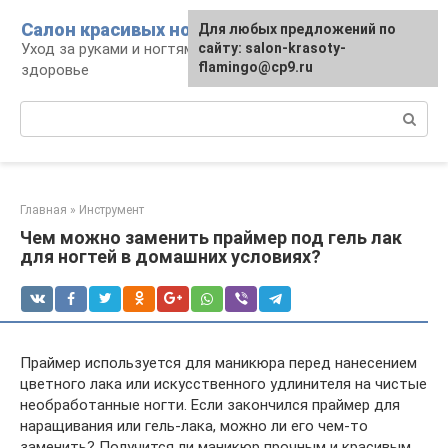
Перейти
Салон красивых ноготков
Для любых предложений по
к
Уход за руками и ногтями, красота и
сайту: salon-krasoty-
контенту
flamingo@cp9.ru
здоровье
Поиск:
Главная
»
Инструмент
Чем можно заменить праймер под гель лак
для ногтей в домашних условиях?
Праймер используется для маникюра перед нанесением
цветного лака или искусственного удлинителя на чистые
необработанные ногти. Если закончился праймер для
наращивания или гель-лака, можно ли его чем-то
заменить? Получится ли маникюр прочным и красивым,