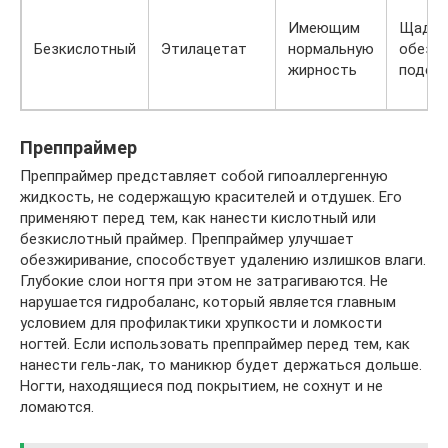
Имеющим
Щадя
Безкислотный
Этилацетат
нормальную
обезжи
жирность
подсу
Преппраймер
Преппраймер представляет собой гипоаллергенную
жидкость, не содержащую красителей и отдушек. Его
применяют перед тем, как нанести кислотный или
безкислотный праймер. Преппраймер улучшает
обезжиривание, способствует удалению излишков влаги.
Глубокие слои ногтя при этом не затрагиваются. Не
нарушается гидробаланс, который является главным
условием для профилактики хрупкости и ломкости
ногтей. Если использовать преппраймер перед тем, как
нанести гель-лак, то маникюр будет держаться дольше.
Ногти, находящиеся под покрытием, не сохнут и не
ломаются.