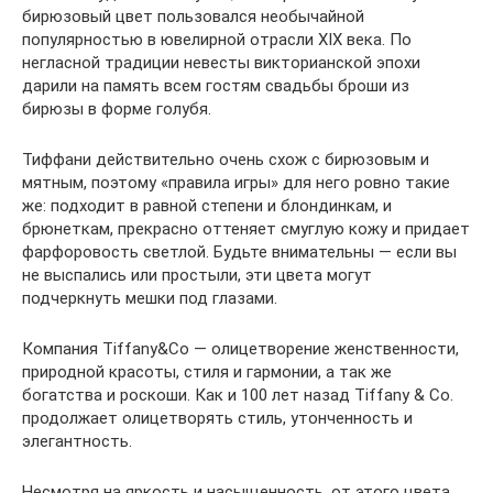
бирюзовый цвет пользовался необычайной
популярностью в ювелирной отрасли XIX века. По
негласной традиции невесты викторианской эпохи
дарили на память всем гостям свадьбы броши из
бирюзы в форме голубя.
Тиффани действительно очень схож с бирюзовым и
мятным, поэтому «правила игры» для него ровно такие
же: подходит в равной степени и блондинкам, и
брюнеткам, прекрасно оттеняет смуглую кожу и придает
фарфоровость светлой. Будьте внимательны — если вы
не выспались или простыли, эти цвета могут
подчеркнуть мешки под глазами.
Компания Tiffany&Co — олицетворение женственности,
природной красоты, стиля и гармонии, а так же
богатства и роскоши. Как и 100 лет назад Tiffany & Co.
продолжает олицетворять стиль, утонченность и
элегантность.
Несмотря на яркость и насыщенность, от этого цвета