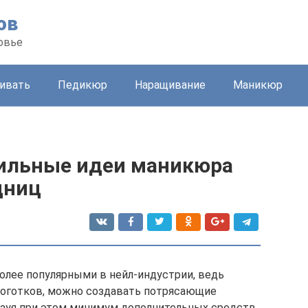
ов
ровье
живать
Педикюр
Наращивание
Маникюр
тильные идеи маникюра
дниц
олее популярными в нейл-индустрии, ведь
ноготков, можно создавать потрясающие
зуя при этом минимум дополнительных средств.