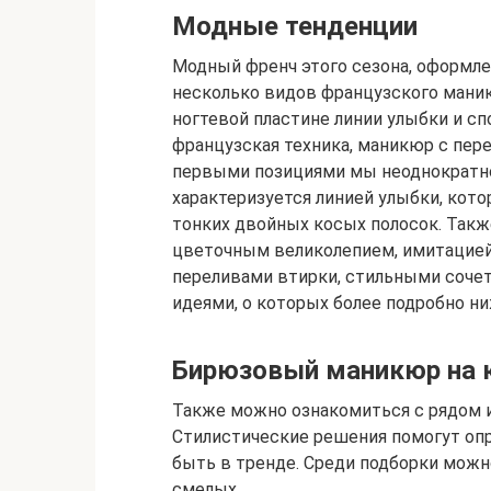
Модные тенденции
Модный френч этого сезона, оформл
несколько видов французского мани
ногтевой пластине линии улыбки и сп
французская техника, маникюр с пере
первыми позициями мы неоднократно 
характеризуется линией улыбки, кото
тонких двойных косых полосок. Так
цветочным великолепием, имитацией
переливами втирки, стильными соче
идеями, о которых более подробно ни
Бирюзовый маникюр на к
Также можно ознакомиться с рядом и
Стилистические решения помогут оп
быть в тренде. Среди подборки можн
смелых.