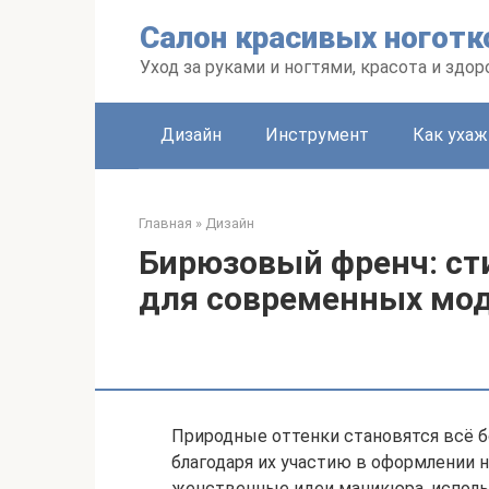
Перейти
Салон красивых ноготк
к
контенту
Уход за руками и ногтями, красота и здо
Дизайн
Инструмент
Как уха
Главная
»
Дизайн
Бирюзовый френч: с
для современных мо
Природные оттенки становятся всё б
благодаря их участию в оформлении 
женственные идеи маникюра, исполь