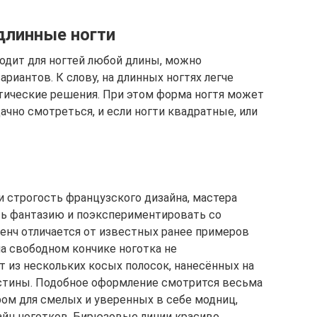
длинные ногти
одит для ногтей любой длины, можно
иантов. К слову, на длинных ногтях легче
тические решения. При этом форма ногтя может
ачно смотреться, и если ногти квадратные, или
 строгость французского дизайна, мастера
ть фантазию и поэкспериментировать со
енч отличается от известных ранее примеров
а свободном кончике ноготка не
т из нескольких косых полосок, нанесённых на
астины. Подобное оформление смотрится весьма
ом для смелых и уверенных в себе модниц,
йн ноготков. Бирюзовые линии красиво