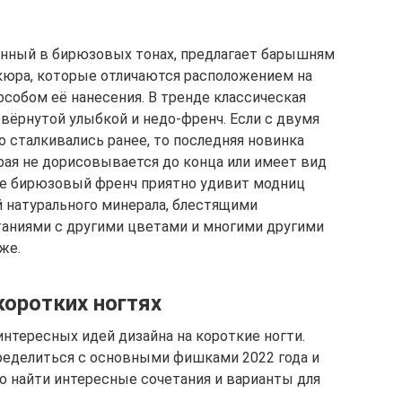
енный в бирюзовых тонах, предлагает барышням
кюра, которые отличаются расположением на
особом её нанесения. В тренде классическая
вёрнутой улыбкой и недо-френч. Если с двумя
сталкивались ранее, то последняя новинка
рая не дорисовывается до конца или имеет вид
же бирюзовый френч приятно удивит модниц
 натурального минерала, блестящими
таниями с другими цветами и многими другими
же.
оротких ногтях
нтересных идей дизайна на короткие ногти.
ределиться с основными фишками 2022 года и
о найти интересные сочетания и варианты для