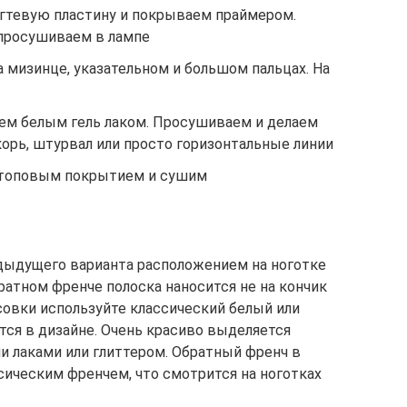
гтевую пластину и покрываем праймером.
просушиваем в лампе
 мизинце, указательном и большом пальцах. На
м белым гель лаком. Просушиваем и делаем
орь, штурвал или просто горизонтальные линии
 топовым покрытием и сушим
дыдущего варианта расположением на ноготке
ратном френче полоска наносится не на кончик
исовки используйте классический белый или
тся в дизайне. Очень красиво выделяется
 лаками или глиттером. Обратный френч в
ическим френчем, что смотрится на ноготках