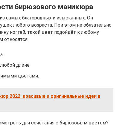
ости бирюзового маникюра
из самых благородных и изысканных. Он
ушек любого возраста. При этом не обязательно
ину ногтей, такой цвет подойдёт к любому
м относятся:
а;
 любой длине;
бимыми цветами.
юр 2022: красивые и оригинальные идеи в
смотреть для сочетания с бирюзовым цветом?