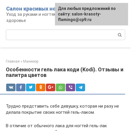
Перейти
Салон красивых ноготков
Для любых предложений по
к
Уход за руками и ногтями, красота и
сайту: salon-krasoty-
контенту
flamingo@cp9.ru
здоровье
Поиск:
Главная
»
Маникюр
Особенности гель лака коди (Kodi). Отзывы и
палитра цветов
Трудно представить себе девушку, которая ни разу не
делала покрытие своих ногтей гель-лаком.
В отличие от обычного лака для ногтей гель-лак