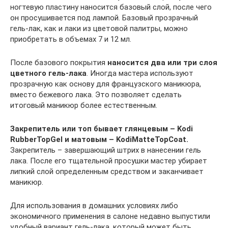
ногтевую пластину наносится базовый слой, после чего
он просушивается под лампой. Базовый прозрачный
гель-лак, как и лаки из цветовой палитры, можно
приобретать в объемах 7 и 12 мл.
После базового покрытия
наносится два или три слоя
цветного гель-лака
. Иногда мастера используют
прозрачную как основу для французского маникюра,
вместо бежевого лака. Это позволяет сделать
итоговый маникюр более естественным.
Закрепитель или топ бывает глянцевым – Kodi
RubberTopGel и матовым – KodiMatteTopCoat.
Закрепитель – завершающий штрих в нанесении гель
лака. После его тщательной просушки мастер убирает
липкий слой определенным средством и заканчивает
маникюр.
Для использования в домашних условиях либо
экономичного применения в салоне недавно выпустили
удобный вариант гель-лака, который может быть