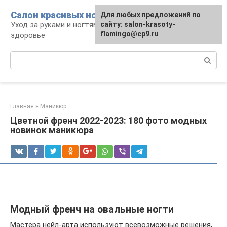
Перейти
Салон красивых ноготков
Для любых предложений по
к
Уход за руками и ногтями, красота и
сайту: salon-krasoty-
контенту
flamingo@cp9.ru
здоровье
Поиск:
Главная
»
Маникюр
Цветной френч 2022-2023: 180 фото модных
новинок маникюра
Модный френч на овальные ногти
Мастера нейл-арта используют всевозможные решения,