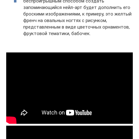
беспроигрышным способом создать
запоминающийся нейл-арт будет дополнить его
броскими изображениями, к примеру, это желтый
френч на овальных ногтях с рисунком,
представленным в виде цветочных орнаментов,
фруктовой тематики, бабочек.