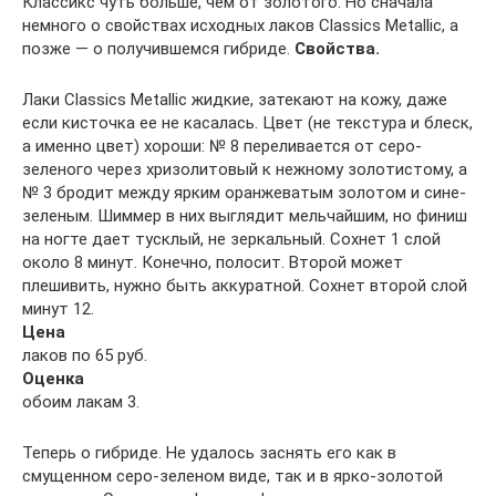
Классикс чуть больше, чем от золотого. Но сначала
немного о свойствах исходных лаков Classics Metallic, а
позже — о получившемся гибриде.
Свойства.
Лаки Classics Metallic жидкие, затекают на кожу, даже
если кисточка ее не касалась. Цвет (не текстура и блеск,
а именно цвет) хороши: № 8 переливается от серо-
зеленого через хризолитовый к нежному золотистому, а
№ 3 бродит между ярким оранжеватым золотом и сине-
зеленым. Шиммер в них выглядит мельчайшим, но финиш
на ногте дает тусклый, не зеркальный. Сохнет 1 слой
около 8 минут. Конечно, полосит. Второй может
плешивить, нужно быть аккуратной. Сохнет второй слой
минут 12.
Цена
лаков по 65 руб.
Оценка
обоим лакам 3.
Теперь о гибриде. Не удалось заснять его как в
смущенном серо-зеленом виде, так и в ярко-золотой