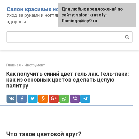
Перейти
Салон красивых ноготков
Для любых предложений по
к
Уход за руками и ногтями, красота и
сайту: salon-krasoty-
контенту
flamingo@cp9.ru
здоровье
Поиск:
Главная
»
Инструмент
Как получить синий цвет гель лак. Гель-лаки:
как из основных цветов сделать целую
палитру
Что такое цветовой круг?