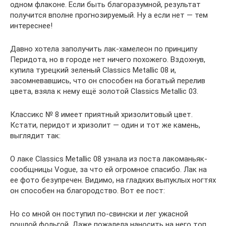
одном флаконе. Если быть благоразумной, результат
получится вполне прогнозируемый. Ну а если нет — тем
интереснее!
Давно хотела заполучить лак-хамелеон по принципу
Перидота, но в городе нет ничего похожего. Вздохнув,
купила турецкий зеленый Classics Metallic 08 и,
засомневавшись, что он способен на богатый перелив
цвета, взяла к нему ещё золотой Classics Metallic 03.
Классикс № 8 имеет приятный хризолитовый цвет.
Кстати, перидот и хризолит — один и тот же камень,
выглядит так:
О лаке Classics Metallic 08 узнала из поста лакоманьяк-
сообщницы Vogue, за что ей огромное спасибо. Лак на
ее фото безупречен. Видимо, на гладких выпуклых ногтях
он способен на благородство. Вот ее пост:
Но со мной он поступил по-свински и лег ужасной
пошлой фольгой. Даже пожалела наносить на него топ,