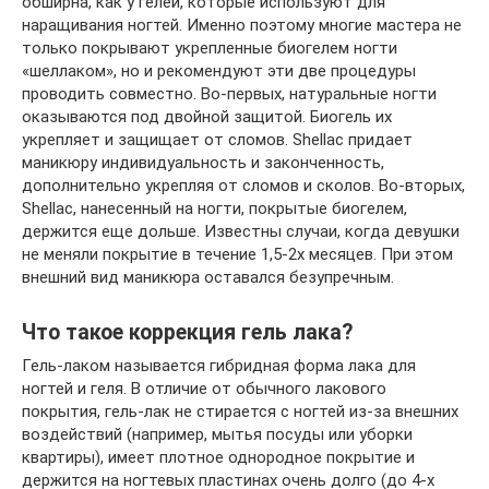
обширна, как у гелей, которые используют для
наращивания ногтей. Именно поэтому многие мастера не
только покрывают укрепленные биогелем ногти
«шеллаком», но и рекомендуют эти две процедуры
проводить совместно. Во-первых, натуральные ногти
оказываются под двойной защитой. Биогель их
укрепляет и защищает от сломов. Shellac придает
маникюру индивидуальность и законченность,
дополнительно укрепляя от сломов и сколов. Во-вторых,
Shellac, нанесенный на ногти, покрытые биогелем,
держится еще дольше. Известны случаи, когда девушки
не меняли покрытие в течение 1,5-2х месяцев. При этом
внешний вид маникюра оставался безупречным.
Что такое коррекция гель лака?
Гель-лаком называется гибридная форма лака для
ногтей и геля. В отличие от обычного лакового
покрытия, гель-лак не стирается с ногтей из-за внешних
воздействий (например, мытья посуды или уборки
квартиры), имеет плотное однородное покрытие и
держится на ногтевых пластинах очень долго (до 4-х