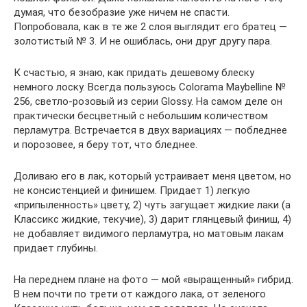
думая, что безобразие уже ничем не спасти.
Попробовала, как в те же 2 слоя выглядит его братец —
золотистый № 3. И не ошиблась, они друг другу пара.
К счастью, я знаю, как придать дешевому блеску
немного лоску. Всегда пользуюсь Colorama Maybelline №
256, светло-розовый из серии Glossy. На самом деле он
практически бесцветный с небольшим количеством
перламутра. Встречается в двух вариациях — побледнее
и порозовее, я беру тот, что бледнее.
Доливаю его в лак, который устраивает меня цветом, но
не консистенцией и финишем. Придает 1) легкую
«припыленность» цвету, 2) чуть загущает жидкие лаки (а
Классикс жидкие, текучие), 3) дарит глянцевый финиш, 4)
не добавляет видимого перламутра, но матовым лакам
придает глубины.
На переднем плане на фото — мой «выращенный» гибрид.
В нем почти по трети от каждого лака, от зеленого