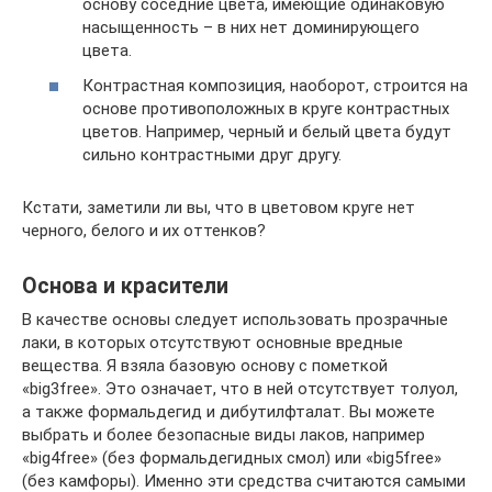
основу соседние цвета, имеющие одинаковую
насыщенность – в них нет доминирующего
цвета.
Контрастная композиция, наоборот, строится на
основе противоположных в круге контрастных
цветов. Например, черный и белый цвета будут
сильно контрастными друг другу.
Кстати, заметили ли вы, что в цветовом круге нет
черного, белого и их оттенков?
Основа и красители
В качестве основы следует использовать прозрачные
лаки, в которых отсутствуют основные вредные
вещества. Я взяла базовую основу с пометкой
«big3free». Это означает, что в ней отсутствует толуол,
а также формальдегид и дибутилфталат. Вы можете
выбрать и более безопасные виды лаков, например
«big4free» (без формальдегидных смол) или «big5free»
(без камфоры). Именно эти средства считаются самыми