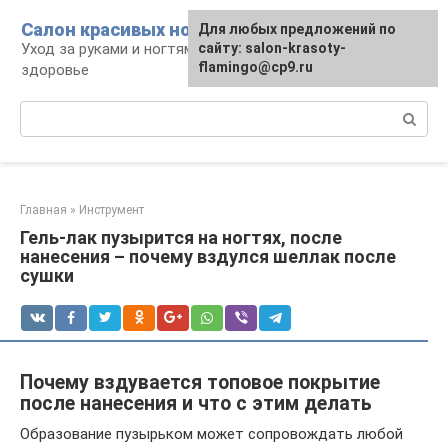
Перейти
Салон красивых ноготков
Для любых предложений по
к
Уход за руками и ногтями, красота и
сайту: salon-krasoty-
контенту
flamingo@cp9.ru
здоровье
Поиск:
Главная
»
Инструмент
Гель-лак пузырится на ногтях, после
нанесения – почему вздулся шеллак после
сушки
Почему вздувается топовое покрытие
после нанесения и что с этим делать
Образование пузырьком может сопровождать любой