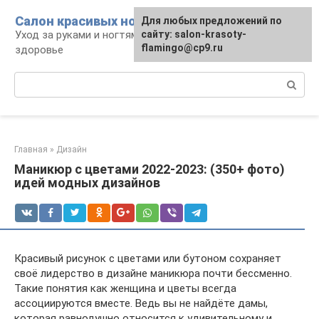
Перейти
Салон красивых ноготков
Для любых предложений по
к
Уход за руками и ногтями, красота и
сайту: salon-krasoty-
контенту
flamingo@cp9.ru
здоровье
Поиск:
Главная
»
Дизайн
Маникюр с цветами 2022-2023: (350+ фото)
идей модных дизайнов
Красивый рисунок с цветами или бутоном сохраняет
своё лидерство в дизайне маникюра почти бессменно.
Такие понятия как женщина и цветы всегда
ассоциируются вместе. Ведь вы не найдёте дамы,
которая равнодушно относится к удивительному и